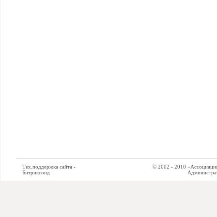
Тех.поддержка сайта -
© 2002 - 2010 «Ассоциация си
Битриксоид
Администратор