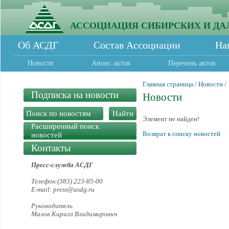
АССОЦИАЦИЯ СИБИРСКИХ И ДА
Об АСДГ
Состав Ассоциации
На
Новости
Анонс актов
Перечень актов
Главная страница
/
Новости
/
Подписка на новости
Новости
Элемент не найден!
Расширенный поиск
Возврат к списку новостей
новостей
Контакты
Пресс-служба АСДГ
Телефон:(383) 223-85-00
E-mail: press@asdg.ru
Руководитель
Малов Кирилл Владимирович