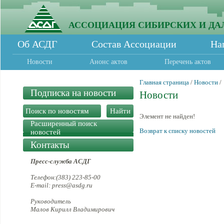
АССОЦИАЦИЯ СИБИРСКИХ И ДА
Об АСДГ
Состав Ассоциации
На
Новости
Анонс актов
Перечень актов
Главная страница
/
Новости
/
Подписка на новости
Новости
Элемент не найден!
Расширенный поиск
Возврат к списку новостей
новостей
Контакты
Пресс-служба АСДГ
Телефон:(383) 223-85-00
E-mail: press@asdg.ru
Руководитель
Малов Кирилл Владимирович