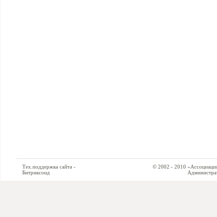
Тех.поддержка сайта -
© 2002 - 2010 «Ассоциация си
Битриксоид
Администратор