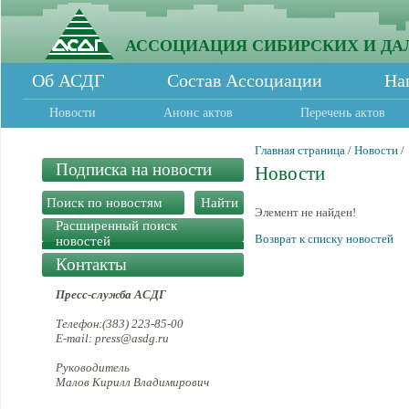
АССОЦИАЦИЯ СИБИРСКИХ И ДА
Об АСДГ
Состав Ассоциации
На
Новости
Анонс актов
Перечень актов
Главная страница
/
Новости
/
Подписка на новости
Новости
Элемент не найден!
Расширенный поиск
Возврат к списку новостей
новостей
Контакты
Пресс-служба АСДГ
Телефон:(383) 223-85-00
E-mail: press@asdg.ru
Руководитель
Малов Кирилл Владимирович