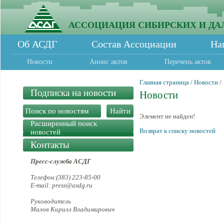
АССОЦИАЦИЯ СИБИРСКИХ И ДА
Об АСДГ
Состав Ассоциации
На
Новости
Анонс актов
Перечень актов
Главная страница
/
Новости
/
Подписка на новости
Новости
Элемент не найден!
Расширенный поиск
Возврат к списку новостей
новостей
Контакты
Пресс-служба АСДГ
Телефон:(383) 223-85-00
E-mail: press@asdg.ru
Руководитель
Малов Кирилл Владимирович