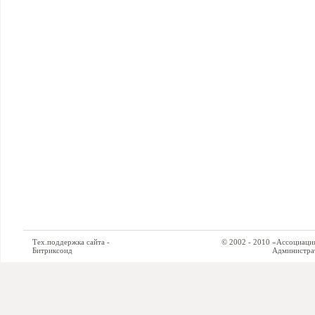
Тех.поддержка сайта -
© 2002 - 2010 «Ассоциация си
Битриксоид
Администратор