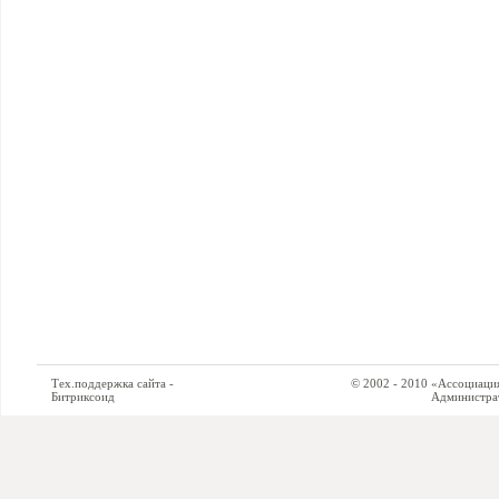
Тех.поддержка сайта -
© 2002 - 2010 «Ассоциация си
Битриксоид
Администратор