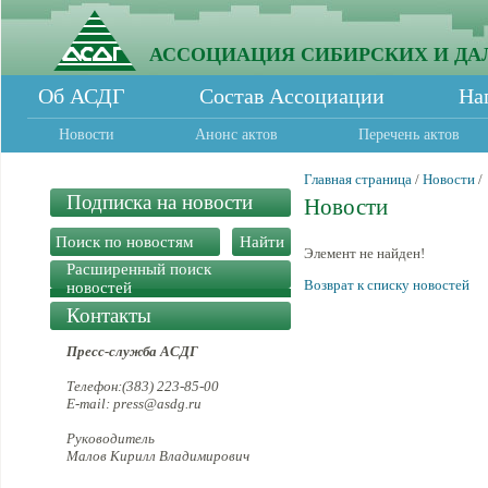
АССОЦИАЦИЯ СИБИРСКИХ И ДА
Об АСДГ
Состав Ассоциации
На
Новости
Анонс актов
Перечень актов
Главная страница
/
Новости
/
Подписка на новости
Новости
Элемент не найден!
Расширенный поиск
Возврат к списку новостей
новостей
Контакты
Пресс-служба АСДГ
Телефон:(383) 223-85-00
E-mail: press@asdg.ru
Руководитель
Малов Кирилл Владимирович