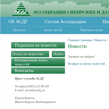
АССОЦИАЦИЯ СИБИРСКИХ И ДА
Об АСДГ
Состав Ассоциации
На
Новости
Анонс актов
Перечень актов
Главная страница
/
Новости
/
Подписка на новости
Новости
Элемент не найден!
Расширенный поиск
Возврат к списку новостей
новостей
Контакты
Пресс-служба АСДГ
Телефон:(383) 223-85-00
E-mail: press@asdg.ru
Руководитель
Малов Кирилл Владимирович