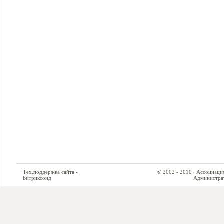
Тех.поддержка сайта -
© 2002 - 2010 «Ассоциация си
Битриксоид
Администратор