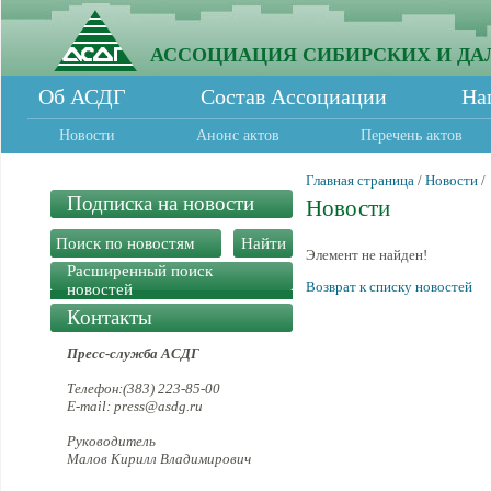
АССОЦИАЦИЯ СИБИРСКИХ И ДА
Об АСДГ
Состав Ассоциации
На
Новости
Анонс актов
Перечень актов
Главная страница
/
Новости
/
Подписка на новости
Новости
Элемент не найден!
Расширенный поиск
Возврат к списку новостей
новостей
Контакты
Пресс-служба АСДГ
Телефон:(383) 223-85-00
E-mail: press@asdg.ru
Руководитель
Малов Кирилл Владимирович