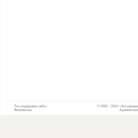
Тех.поддержка сайта -
© 2002 - 2010 «Ассоциация си
Битриксоид
Администратор