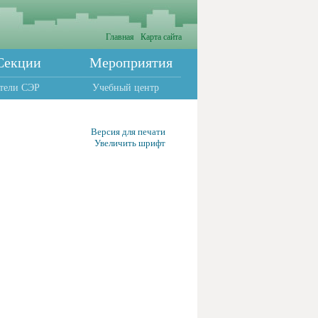
Главная
Карта сайта
Секции
Мероприятия
тели СЭР
Учебный центр
Версия для печати
Увеличить шрифт