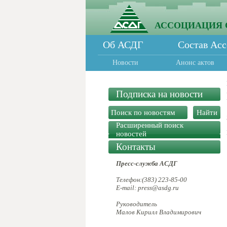
АССОЦИАЦИЯ 
Об АСДГ
Состав Ас
Новости
Анонс актов
Подписка на новости
Расширенный поиск
новостей
Контакты
Пресс-служба АСДГ
Телефон:(383) 223-85-00
E-mail: press@asdg.ru
Руководитель
Малов Кирилл Владимирович