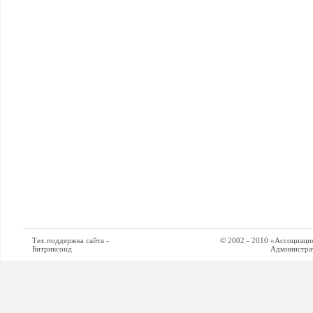
Тех.поддержка сайта -
© 2002 - 2010 «Ассоциация си
Битриксоид
Администратор