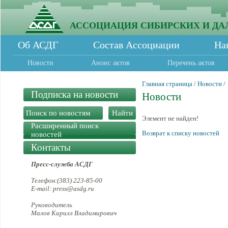
АССОЦИАЦИЯ СИБИРСКИХ И ДА
Об АСДГ
Состав Ассоциации
На
Новости
Анонс актов
Перечень актов
Главная страница
/
Новости
/
Подписка на новости
Новости
Элемент не найден!
Расширенный поиск
Возврат к списку новостей
новостей
Контакты
Пресс-служба АСДГ
Телефон:(383) 223-85-00
E-mail: press@asdg.ru
Руководитель
Малов Кирилл Владимирович