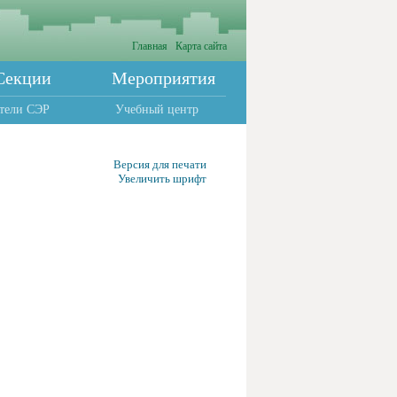
Главная
Карта сайта
Секции
Мероприятия
тели СЭР
Учебный центр
Версия для печати
Увеличить шрифт