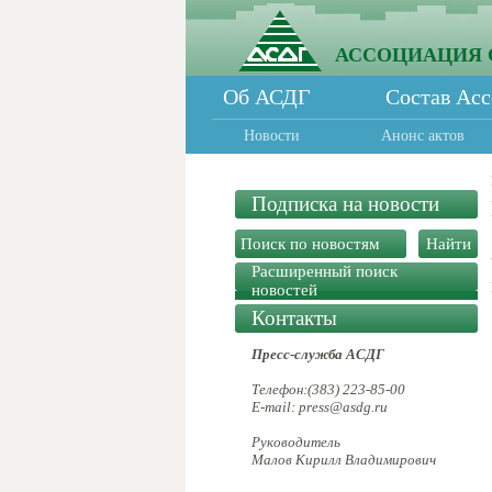
АССОЦИАЦИЯ 
Об АСДГ
Состав Ас
Новости
Анонс актов
Подписка на новости
Расширенный поиск
новостей
Контакты
Пресс-служба АСДГ
Телефон:(383) 223-85-00
E-mail: press@asdg.ru
Руководитель
Малов Кирилл Владимирович