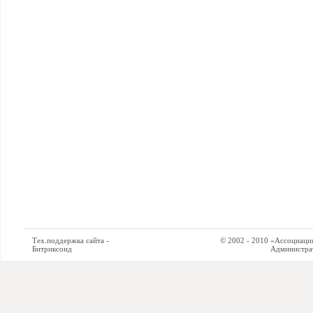
Тех.поддержка сайта -
© 2002 - 2010 «Ассоциация си
Битриксоид
Администратор