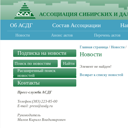
АССОЦИАЦИЯ СИБИРСКИХ И ДА
Об АСДГ
Состав Ассоциации
На
Новости
Анонс актов
Перечень актов
Главная страница
/
Новости
/
Подписка на новости
Новости
Элемент не найден!
Расширенный поиск
Возврат к списку новостей
новостей
Контакты
Пресс-служба АСДГ
Телефон:(383) 223-85-00
E-mail: press@asdg.ru
Руководитель
Малов Кирилл Владимирович