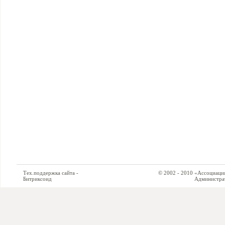
Тех.поддержка сайта -
© 2002 - 2010 «Ассоциация си
Битриксоид
Администратор