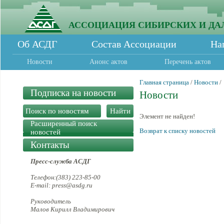
АССОЦИАЦИЯ СИБИРСКИХ И ДА
Об АСДГ
Состав Ассоциации
На
Новости
Анонс актов
Перечень актов
Главная страница
/
Новости
/
Подписка на новости
Новости
Элемент не найден!
Расширенный поиск
Возврат к списку новостей
новостей
Контакты
Пресс-служба АСДГ
Телефон:(383) 223-85-00
E-mail: press@asdg.ru
Руководитель
Малов Кирилл Владимирович