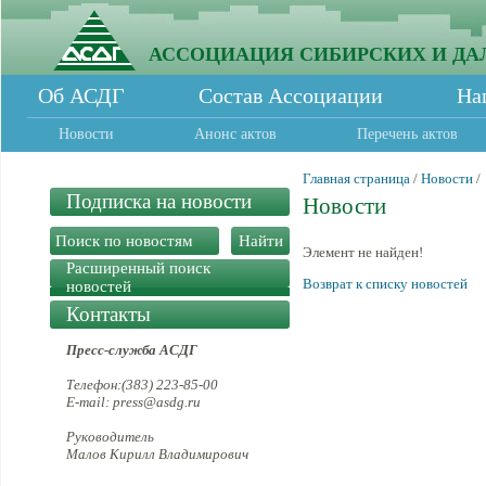
АССОЦИАЦИЯ СИБИРСКИХ И ДА
Об АСДГ
Состав Ассоциации
На
Новости
Анонс актов
Перечень актов
Главная страница
/
Новости
/
Подписка на новости
Новости
Элемент не найден!
Расширенный поиск
Возврат к списку новостей
новостей
Контакты
Пресс-служба АСДГ
Телефон:(383) 223-85-00
E-mail: press@asdg.ru
Руководитель
Малов Кирилл Владимирович