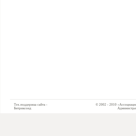
Тех.поддержка сайта -
© 2002 - 2010 «Ассоциация си
Битриксоид
Администратор