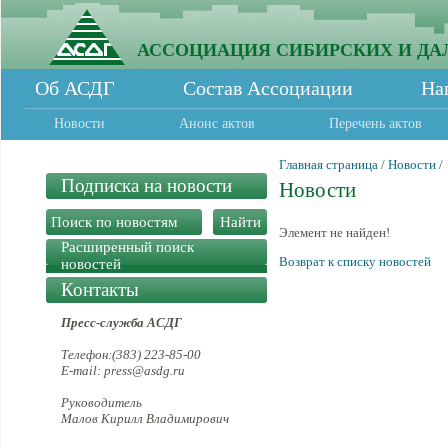
АССОЦИАЦИЯ СИБИРСКИХ И ДА
Об АСДГ
Состав Ассоциации
На
Новости
Анонс актов
Перечень актов
Главная страница
/
Новости
/
Подписка на новости
Новости
Элемент не найден!
Расширенный поиск
Возврат к списку новостей
новостей
Контакты
Пресс-служба АСДГ
Телефон:(383) 223-85-00
E-mail: press@asdg.ru
Руководитель
Малов Кирилл Владимирович