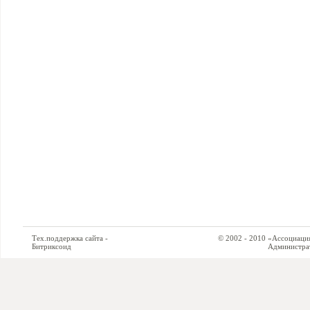
Тех.поддержка сайта -
© 2002 - 2010 «Ассоциация си
Битриксоид
Администратор