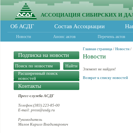
АССОЦИАЦИЯ СИБИРСКИХ И ДА
Об АСДГ
Состав Ассоциации
На
Новости
Анонс актов
Перечень актов
Главная страница
/
Новости
/
Подписка на новости
Новости
Элемент не найден!
Расширенный поиск
Возврат к списку новостей
новостей
Контакты
Пресс-служба АСДГ
Телефон:(383) 223-85-00
E-mail: press@asdg.ru
Руководитель
Малов Кирилл Владимирович