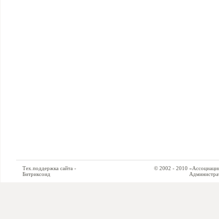
Тех.поддержка сайта -
© 2002 - 2010 «Ассоциация си
Битриксоид
Администратор