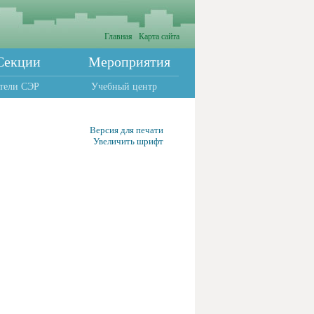
Главная
Карта сайта
Секции
Мероприятия
тели СЭР
Учебный центр
Версия для печати
Увеличить шрифт