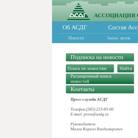
АССОЦИАЦИЯ 
Об АСДГ
Состав Ас
Новости
Анонс актов
Подписка на новости
Расширенный поиск
новостей
Контакты
Пресс-служба АСДГ
Телефон:(383) 223-85-00
E-mail: press@asdg.ru
Руководитель
Малов Кирилл Владимирович