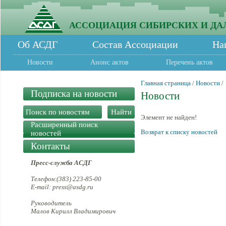
АССОЦИАЦИЯ СИБИРСКИХ И ДА
Об АСДГ
Состав Ассоциации
На
Новости
Анонс актов
Перечень актов
Главная страница
/
Новости
/
Подписка на новости
Новости
Элемент не найден!
Расширенный поиск
Возврат к списку новостей
новостей
Контакты
Пресс-служба АСДГ
Телефон:(383) 223-85-00
E-mail: press@asdg.ru
Руководитель
Малов Кирилл Владимирович