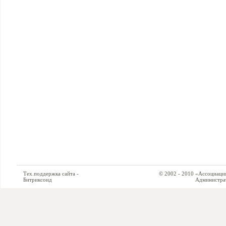
Тех.поддержка сайта -
© 2002 - 2010 «Ассоциация си
Битриксоид
Администратор