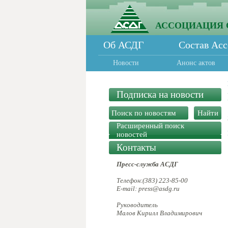
АССОЦИАЦИЯ 
Об АСДГ
Состав Ас
Новости
Анонс актов
Подписка на новости
Расширенный поиск
новостей
Контакты
Пресс-служба АСДГ
Телефон:(383) 223-85-00
E-mail: press@asdg.ru
Руководитель
Малов Кирилл Владимирович