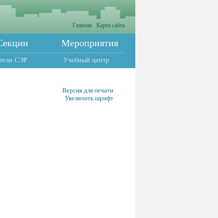
Главная
Карта сайта
Секции
Мероприятия
тели СЭР
Учебный центр
Версия для печати
Увеличить шрифт