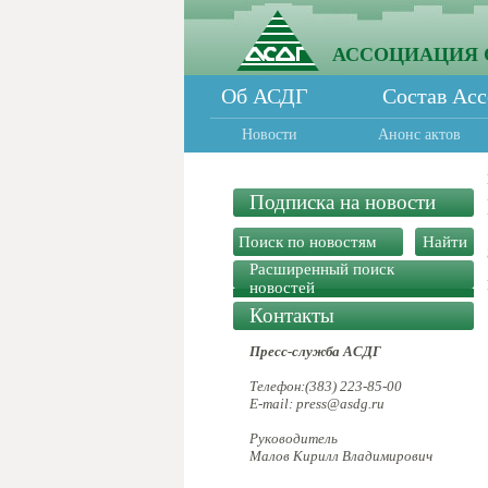
АССОЦИАЦИЯ 
Об АСДГ
Состав Ас
Новости
Анонс актов
Подписка на новости
Расширенный поиск
новостей
Контакты
Пресс-служба АСДГ
Телефон:(383) 223-85-00
E-mail: press@asdg.ru
Руководитель
Малов Кирилл Владимирович