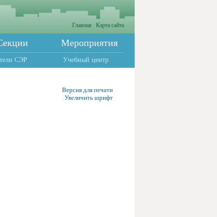
Главная
Карта сайта
Секции
Мероприятия
тели СЭР
Учебный центр
Версия для печати
Увеличить шрифт