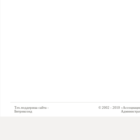
Тех.поддержка сайта -
© 2002 - 2010 «Ассоциация си
Битриксоид
Администратор