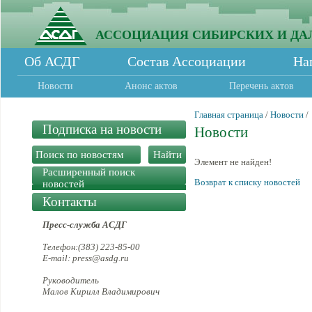
АССОЦИАЦИЯ СИБИРСКИХ И ДА
Об АСДГ
Состав Ассоциации
На
Новости
Анонс актов
Перечень актов
Главная страница
/
Новости
/
Подписка на новости
Новости
Элемент не найден!
Расширенный поиск
Возврат к списку новостей
новостей
Контакты
Пресс-служба АСДГ
Телефон:(383) 223-85-00
E-mail: press@asdg.ru
Руководитель
Малов Кирилл Владимирович