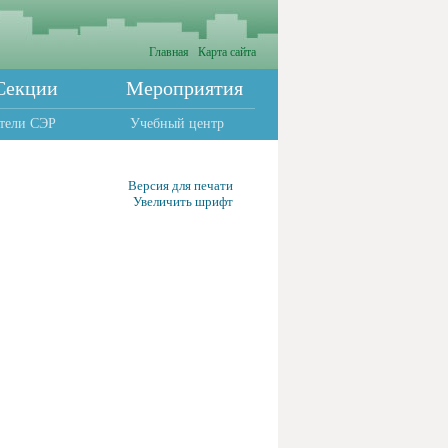
Главная
Карта сайта
Секции
Мероприятия
тели СЭР
Учебный центр
Версия для печати
Увеличить шрифт