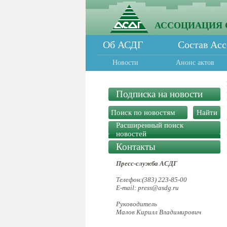
АССОЦИАЦИЯ 
Об АСДГ
Состав Ас
Новости
Анонс актов
Подписка на новости
Расширенный поиск
новостей
Контакты
Пресс-служба АСДГ
Телефон:(383) 223-85-00
E-mail: press@asdg.ru
Руководитель
Малов Кирилл Владимирович