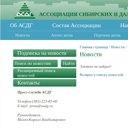
АССОЦИАЦИЯ СИБИРСКИХ И ДА
Об АСДГ
Состав Ассоциации
На
Новости
Анонс актов
Перечень актов
Главная страница
/
Новости
/
Подписка на новости
Новости
Элемент не найден!
Расширенный поиск
Возврат к списку новостей
новостей
Контакты
Пресс-служба АСДГ
Телефон:(383) 223-85-00
E-mail: press@asdg.ru
Руководитель
Малов Кирилл Владимирович