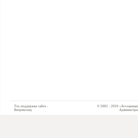
Тех.поддержка сайта -
© 2002 - 2010 «Ассоциация си
Битриксоид
Администратор