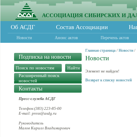
АССОЦИАЦИЯ СИБИРСКИХ И ДА
Об АСДГ
Состав Ассоциации
На
Новости
Анонс актов
Перечень актов
Главная страница
/
Новости
/
Подписка на новости
Новости
Элемент не найден!
Расширенный поиск
Возврат к списку новостей
новостей
Контакты
Пресс-служба АСДГ
Телефон:(383) 223-85-00
E-mail: press@asdg.ru
Руководитель
Малов Кирилл Владимирович