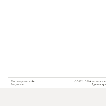
Тех.поддержка сайта -
© 2002 - 2010 «Ассоциация си
Битриксоид
Администратор