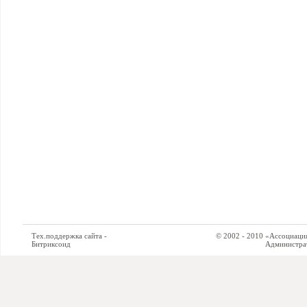
Тех.поддержка сайта -
© 2002 - 2010 «Ассоциация си
Битриксоид
Администратор