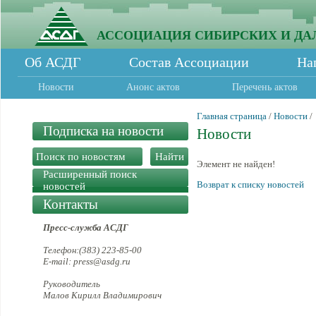
АССОЦИАЦИЯ СИБИРСКИХ И ДА
Об АСДГ
Состав Ассоциации
На
Новости
Анонс актов
Перечень актов
Главная страница
/
Новости
/
Подписка на новости
Новости
Элемент не найден!
Расширенный поиск
Возврат к списку новостей
новостей
Контакты
Пресс-служба АСДГ
Телефон:(383) 223-85-00
E-mail: press@asdg.ru
Руководитель
Малов Кирилл Владимирович