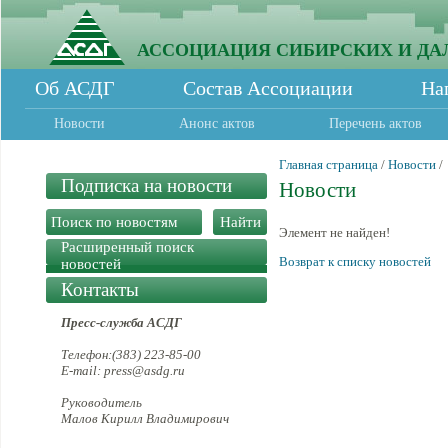
АССОЦИАЦИЯ СИБИРСКИХ И ДА
Об АСДГ
Состав Ассоциации
На
Новости
Анонс актов
Перечень актов
Главная страница
/
Новости
/
Подписка на новости
Новости
Элемент не найден!
Расширенный поиск
Возврат к списку новостей
новостей
Контакты
Пресс-служба АСДГ
Телефон:(383) 223-85-00
E-mail: press@asdg.ru
Руководитель
Малов Кирилл Владимирович