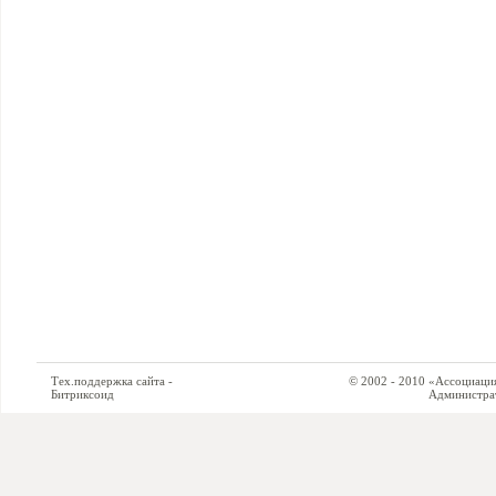
Тех.поддержка сайта -
© 2002 - 2010 «Ассоциация си
Битриксоид
Администратор