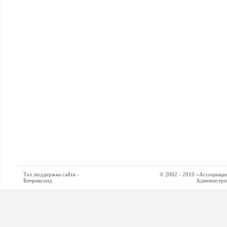
Тех.поддержка сайта -
© 2002 - 2010 «Ассоциация си
Битриксоид
Администратор