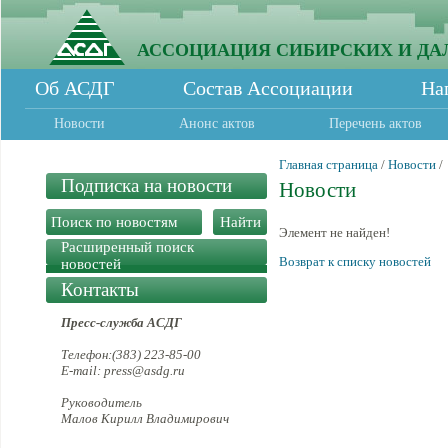
АССОЦИАЦИЯ СИБИРСКИХ И ДА
Об АСДГ
Состав Ассоциации
На
Новости
Анонс актов
Перечень актов
Главная страница
/
Новости
/
Подписка на новости
Новости
Элемент не найден!
Расширенный поиск
Возврат к списку новостей
новостей
Контакты
Пресс-служба АСДГ
Телефон:(383) 223-85-00
E-mail: press@asdg.ru
Руководитель
Малов Кирилл Владимирович