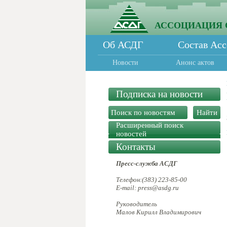
АССОЦИАЦИЯ 
Об АСДГ
Состав Ас
Новости
Анонс актов
Подписка на новости
Расширенный поиск
новостей
Контакты
Пресс-служба АСДГ
Телефон:(383) 223-85-00
E-mail: press@asdg.ru
Руководитель
Малов Кирилл Владимирович