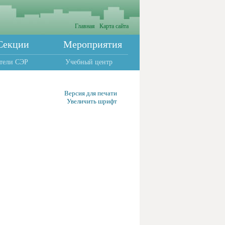
Главная
Карта сайта
Секции
Мероприятия
тели СЭР
Учебный центр
Версия для печати
Увеличить шрифт