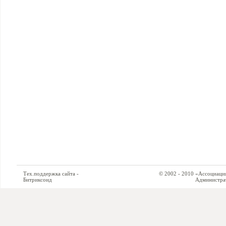
Тех.поддержка сайта -
© 2002 - 2010 «Ассоциация си
Битриксоид
Администратор