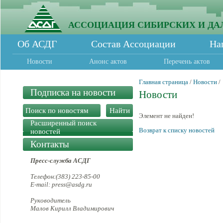
АССОЦИАЦИЯ СИБИРСКИХ И ДА
Об АСДГ
Состав Ассоциации
На
Новости
Анонс актов
Перечень актов
Главная страница
/
Новости
/
Подписка на новости
Новости
Элемент не найден!
Расширенный поиск
Возврат к списку новостей
новостей
Контакты
Пресс-служба АСДГ
Телефон:(383) 223-85-00
E-mail: press@asdg.ru
Руководитель
Малов Кирилл Владимирович