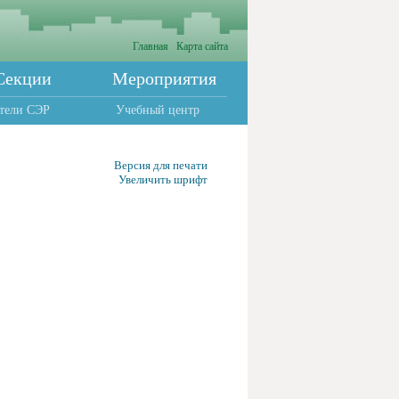
Главная
Карта сайта
Секции
Мероприятия
тели СЭР
Учебный центр
Версия для печати
Увеличить шрифт