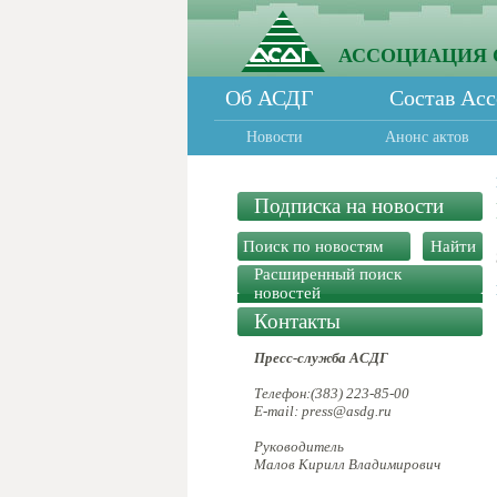
АССОЦИАЦИЯ 
Об АСДГ
Состав Ас
Новости
Анонс актов
Подписка на новости
Расширенный поиск
новостей
Контакты
Пресс-служба АСДГ
Телефон:(383) 223-85-00
E-mail: press@asdg.ru
Руководитель
Малов Кирилл Владимирович