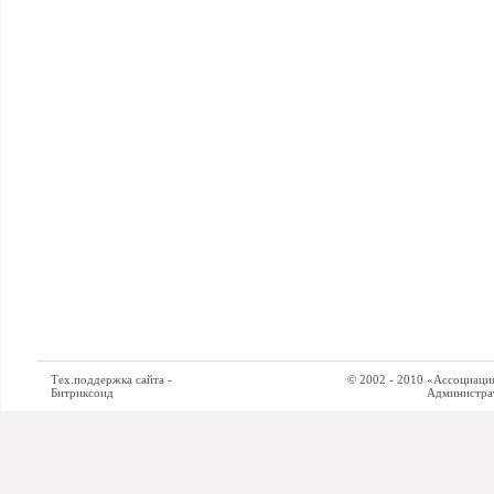
Тех.поддержка сайта -
© 2002 - 2010 «Ассоциация си
Битриксоид
Администратор