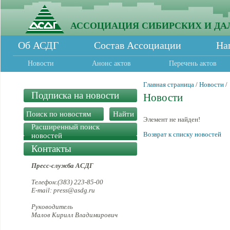
АССОЦИАЦИЯ СИБИРСКИХ И ДА
Об АСДГ
Состав Ассоциации
На
Новости
Анонс актов
Перечень актов
Главная страница
/
Новости
/
Подписка на новости
Новости
Элемент не найден!
Расширенный поиск
Возврат к списку новостей
новостей
Контакты
Пресс-служба АСДГ
Телефон:(383) 223-85-00
E-mail: press@asdg.ru
Руководитель
Малов Кирилл Владимирович