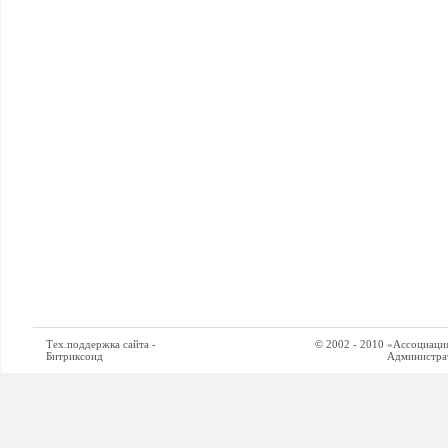
Тех.поддержка сайта -
© 2002 - 2010 «Ассоциация си
Битриксоид
Администратор