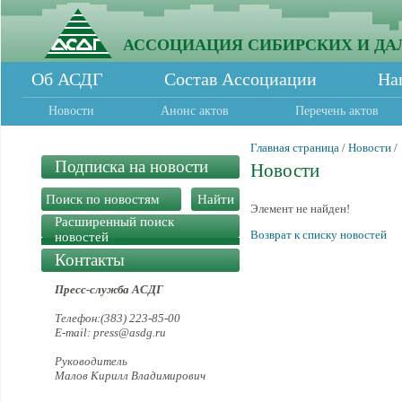
АССОЦИАЦИЯ СИБИРСКИХ И ДА
Об АСДГ
Состав Ассоциации
На
Новости
Анонс актов
Перечень актов
Главная страница
/
Новости
/
Подписка на новости
Новости
Элемент не найден!
Расширенный поиск
Возврат к списку новостей
новостей
Контакты
Пресс-служба АСДГ
Телефон:(383) 223-85-00
E-mail: press@asdg.ru
Руководитель
Малов Кирилл Владимирович