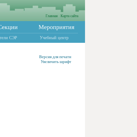
Главная
Карта сайта
Секции
Мероприятия
тели СЭР
Учебный центр
Версия для печати
Увеличить шрифт