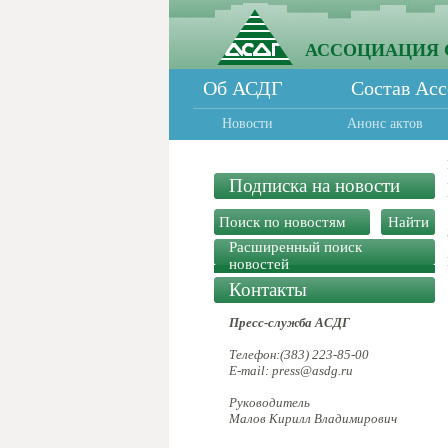
АССОЦИАЦИЯ 
Об АСДГ
Состав Ас
Новости
Анонс актов
Подписка на новости
Расширенный поиск
новостей
Контакты
Пресс-служба АСДГ
Телефон:(383) 223-85-00
E-mail: press@asdg.ru
Руководитель
Малов Кирилл Владимирович