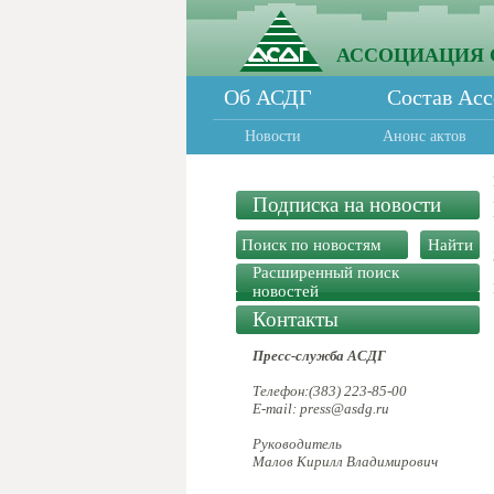
АССОЦИАЦИЯ 
Об АСДГ
Состав Ас
Новости
Анонс актов
Подписка на новости
Расширенный поиск
новостей
Контакты
Пресс-служба АСДГ
Телефон:(383) 223-85-00
E-mail: press@asdg.ru
Руководитель
Малов Кирилл Владимирович