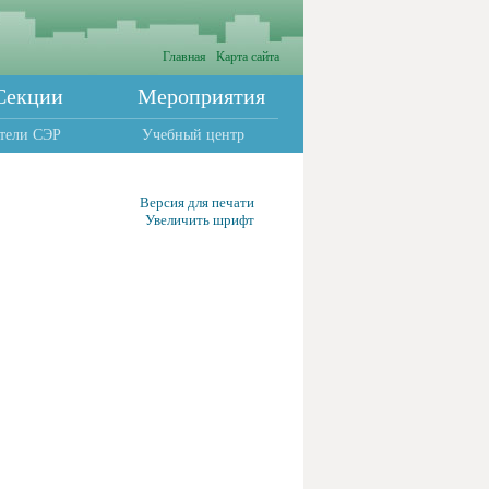
Главная
Карта сайта
Секции
Мероприятия
тели СЭР
Учебный центр
Версия для печати
Увеличить шрифт