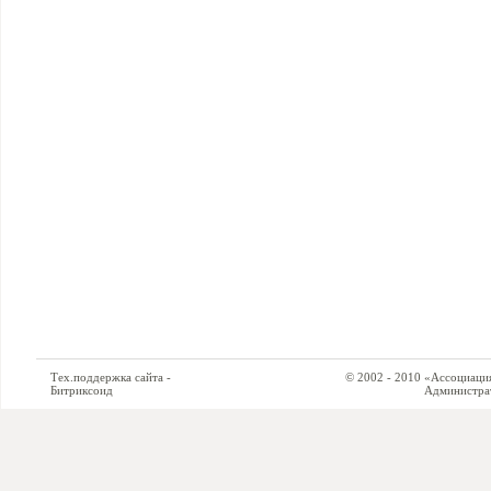
Тех.поддержка сайта -
© 2002 - 2010 «Ассоциация си
Битриксоид
Администратор