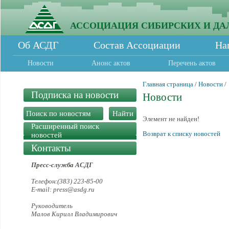
АССОЦИАЦИЯ СИБИРСКИХ И ДА
Об АСДГ
Состав Ассоциации
На
Новости
Анонс актов
Перечень актов
Главная страница
/
Новости
/
Подписка на новости
Новости
Элемент не найден!
Расширенный поиск
Возврат к списку новостей
новостей
Контакты
Пресс-служба АСДГ
Телефон:(383) 223-85-00
E-mail: press@asdg.ru
Руководитель
Малов Кирилл Владимирович