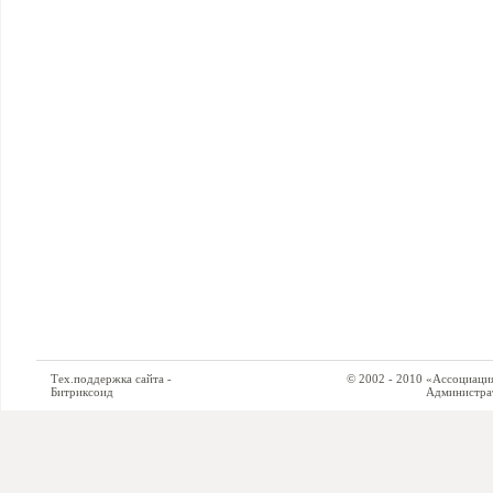
Тех.поддержка сайта -
© 2002 - 2010 «Ассоциация си
Битриксоид
Администратор