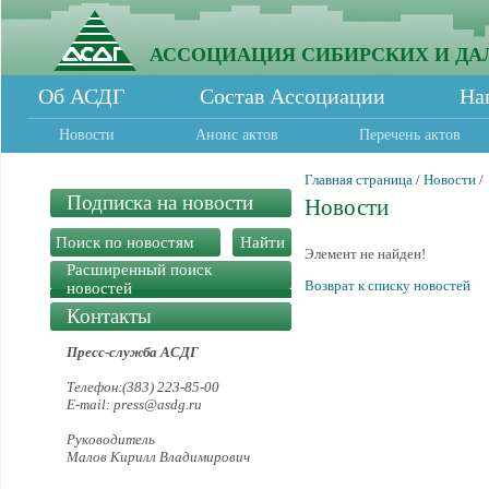
АССОЦИАЦИЯ СИБИРСКИХ И ДА
Об АСДГ
Состав Ассоциации
На
Новости
Анонс актов
Перечень актов
Главная страница
/
Новости
/
Подписка на новости
Новости
Элемент не найден!
Расширенный поиск
Возврат к списку новостей
новостей
Контакты
Пресс-служба АСДГ
Телефон:(383) 223-85-00
E-mail: press@asdg.ru
Руководитель
Малов Кирилл Владимирович