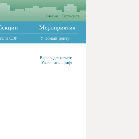
Главная
Карта сайта
Секции
Мероприятия
тели СЭР
Учебный центр
Версия для печати
Увеличить шрифт