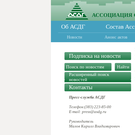
АССОЦИАЦИЯ 
Об АСДГ
Состав Ас
Новости
Анонс актов
Подписка на новости
Расширенный поиск
новостей
Контакты
Пресс-служба АСДГ
Телефон:(383) 223-85-00
E-mail: press@asdg.ru
Руководитель
Малов Кирилл Владимирович