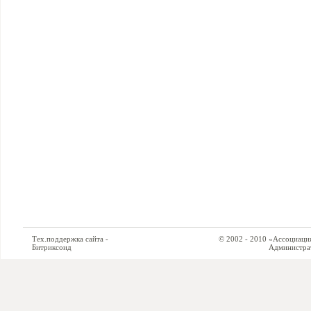
Тех.поддержка сайта -
© 2002 - 2010 «Ассоциация си
Битриксоид
Администратор