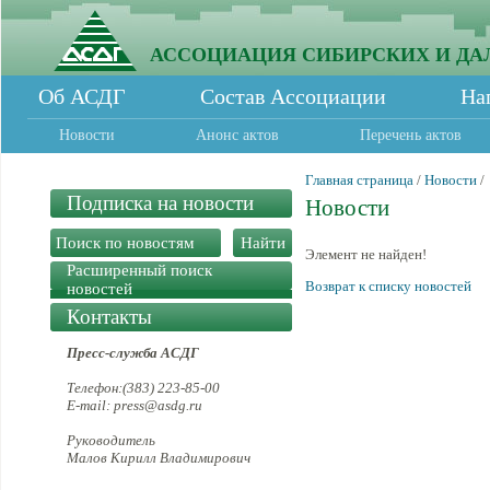
АССОЦИАЦИЯ СИБИРСКИХ И ДА
Об АСДГ
Состав Ассоциации
На
Новости
Анонс актов
Перечень актов
Главная страница
/
Новости
/
Подписка на новости
Новости
Элемент не найден!
Расширенный поиск
Возврат к списку новостей
новостей
Контакты
Пресс-служба АСДГ
Телефон:(383) 223-85-00
E-mail: press@asdg.ru
Руководитель
Малов Кирилл Владимирович