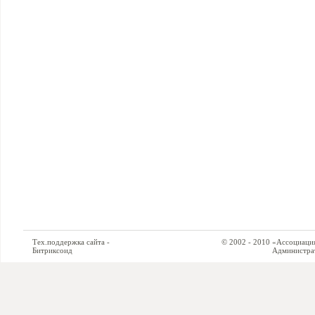
Тех.поддержка сайта -
© 2002 - 2010 «Ассоциация си
Битриксоид
Администратор