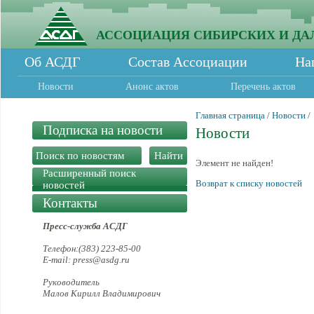
АССОЦИАЦИЯ СИБИРСКИХ И ДА
Об АСДГ
Состав Ассоциации
На
Новости
Анонс актов
Перечень актов
Главная страница
/
Новости
/
Подписка на новости
Новости
Элемент не найден!
Расширенный поиск
Возврат к списку новостей
новостей
Контакты
Пресс-служба АСДГ
Телефон:(383) 223-85-00
E-mail: press@asdg.ru
Руководитель
Малов Кирилл Владимирович