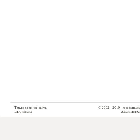
Тех.поддержка сайта -
© 2002 - 2010 «Ассоциация си
Битриксоид
Администратор