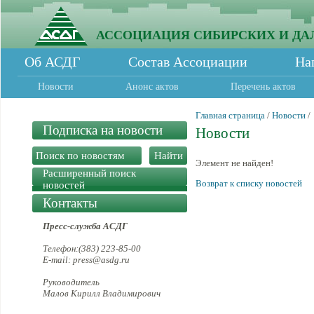
АССОЦИАЦИЯ СИБИРСКИХ И ДА
Об АСДГ
Состав Ассоциации
На
Новости
Анонс актов
Перечень актов
Главная страница
/
Новости
/
Подписка на новости
Новости
Элемент не найден!
Расширенный поиск
Возврат к списку новостей
новостей
Контакты
Пресс-служба АСДГ
Телефон:(383) 223-85-00
E-mail: press@asdg.ru
Руководитель
Малов Кирилл Владимирович