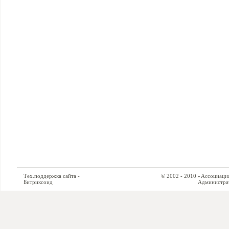
Тех.поддержка сайта -
© 2002 - 2010 «Ассоциация си
Битриксоид
Администратор