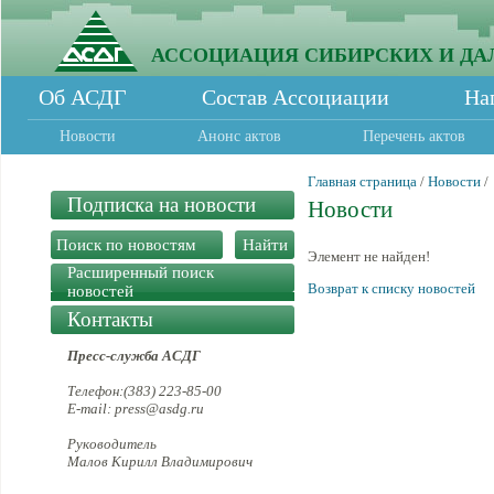
АССОЦИАЦИЯ СИБИРСКИХ И ДА
Об АСДГ
Состав Ассоциации
На
Новости
Анонс актов
Перечень актов
Главная страница
/
Новости
/
Подписка на новости
Новости
Элемент не найден!
Расширенный поиск
Возврат к списку новостей
новостей
Контакты
Пресс-служба АСДГ
Телефон:(383) 223-85-00
E-mail: press@asdg.ru
Руководитель
Малов Кирилл Владимирович