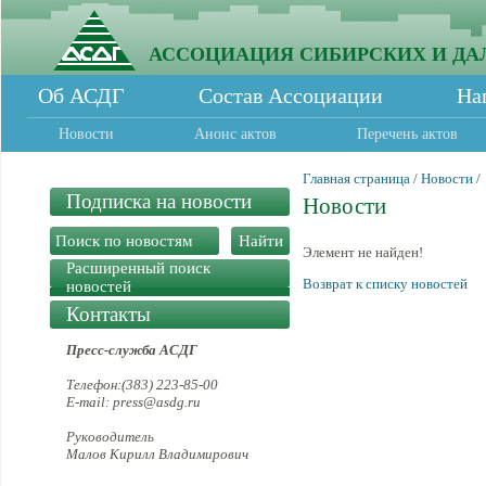
АССОЦИАЦИЯ СИБИРСКИХ И ДА
Об АСДГ
Состав Ассоциации
На
Новости
Анонс актов
Перечень актов
Главная страница
/
Новости
/
Подписка на новости
Новости
Элемент не найден!
Расширенный поиск
Возврат к списку новостей
новостей
Контакты
Пресс-служба АСДГ
Телефон:(383) 223-85-00
E-mail: press@asdg.ru
Руководитель
Малов Кирилл Владимирович