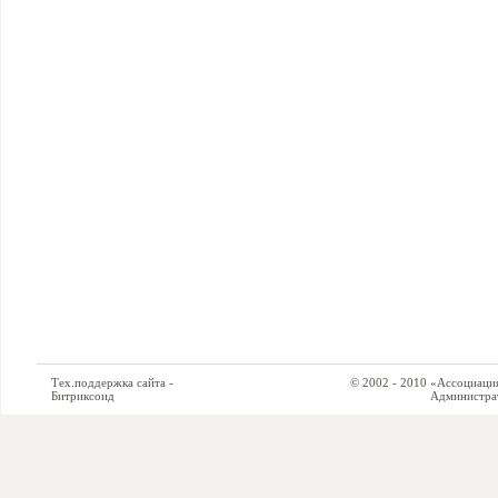
Тех.поддержка сайта -
© 2002 - 2010 «Ассоциация си
Битриксоид
Администратор