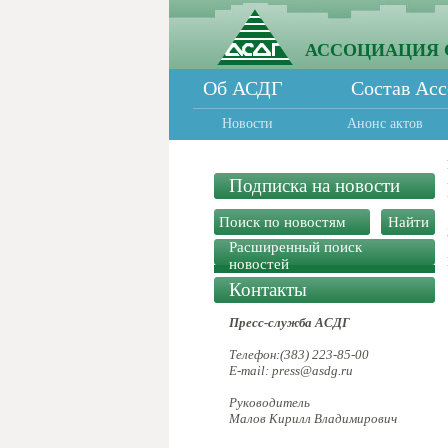
АССОЦИАЦИЯ 
Об АСДГ
Состав Ас
Новости
Анонс актов
Подписка на новости
Расширенный поиск
новостей
Контакты
Пресс-служба АСДГ
Телефон:(383) 223-85-00
E-mail: press@asdg.ru
Руководитель
Малов Кирилл Владимирович