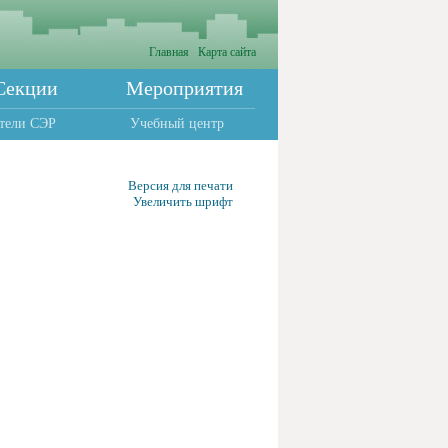
Главная
Карта сайта
Секции
Мероприятия
тели СЭР
Учебный центр
Версия для печати
Увеличить шрифт