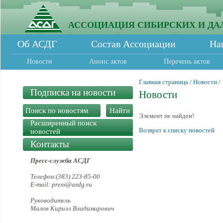
АССОЦИАЦИЯ СИБИРСКИХ И ДА
Об АСДГ
Состав Ассоциации
На
Новости
Анонс актов
Перечень актов
Главная страница
/
Новости
/
Подписка на новости
Новости
Элемент не найден!
Расширенный поиск
Возврат к списку новостей
новостей
Контакты
Пресс-служба АСДГ
Телефон:(383) 223-85-00
E-mail: press@asdg.ru
Руководитель
Малов Кирилл Владимирович