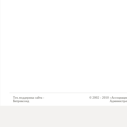
Тех.поддержка сайта -
© 2002 - 2010 «Ассоциация си
Битриксоид
Администратор