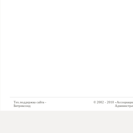
Тех.поддержка сайта -
© 2002 - 2010 «Ассоциация си
Битриксоид
Администратор