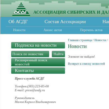
АССОЦИАЦИЯ СИБИРСКИХ И ДА
Об АСДГ
Состав Ассоциации
На
Новости
Анонс актов
Перечень актов
Главная страница
/
Новости
/
Подписка на новости
Новости
Элемент не найден!
Расширенный поиск
Возврат к списку новостей
новостей
Контакты
Пресс-служба АСДГ
Телефон:(383) 223-85-00
E-mail: press@asdg.ru
Руководитель
Малов Кирилл Владимирович