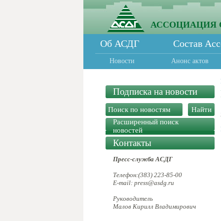
АССОЦИАЦИЯ 
Об АСДГ
Состав Ас
Новости
Анонс актов
Подписка на новости
Расширенный поиск
новостей
Контакты
Пресс-служба АСДГ
Телефон:(383) 223-85-00
E-mail: press@asdg.ru
Руководитель
Малов Кирилл Владимирович