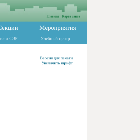
Главная
Карта сайта
Секции
Мероприятия
тели СЭР
Учебный центр
Версия для печати
Увеличить шрифт