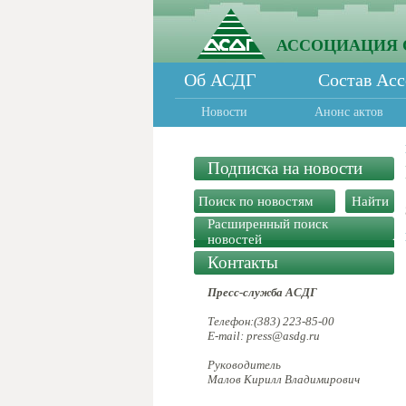
АССОЦИАЦИЯ 
Об АСДГ
Состав Ас
Новости
Анонс актов
Подписка на новости
Расширенный поиск
новостей
Контакты
Пресс-служба АСДГ
Телефон:(383) 223-85-00
E-mail: press@asdg.ru
Руководитель
Малов Кирилл Владимирович