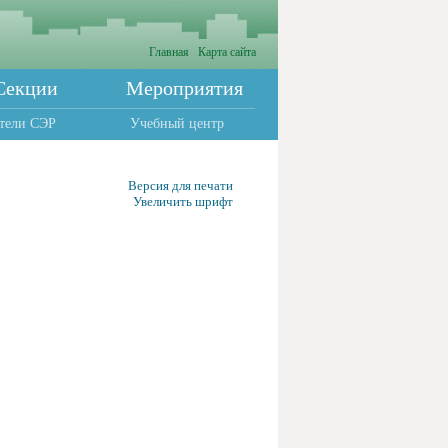
Главная
Карта сайта
Секции
Мероприятия
тели СЭР
Учебный центр
Версия для печати
Увеличить шрифт