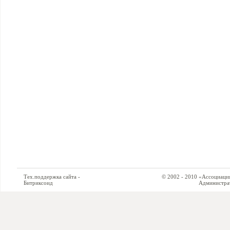
Тех.поддержка сайта -
© 2002 - 2010 «Ассоциация си
Битриксоид
Администратор