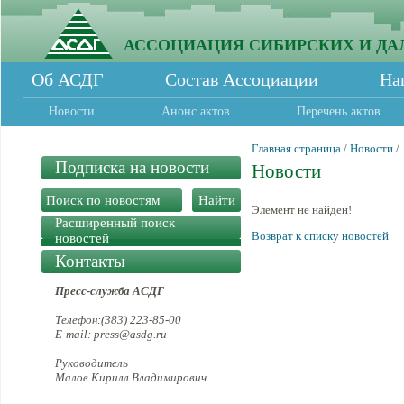
АССОЦИАЦИЯ СИБИРСКИХ И ДА
Об АСДГ
Состав Ассоциации
На
Новости
Анонс актов
Перечень актов
Главная страница
/
Новости
/
Подписка на новости
Новости
Элемент не найден!
Расширенный поиск
Возврат к списку новостей
новостей
Контакты
Пресс-служба АСДГ
Телефон:(383) 223-85-00
E-mail: press@asdg.ru
Руководитель
Малов Кирилл Владимирович