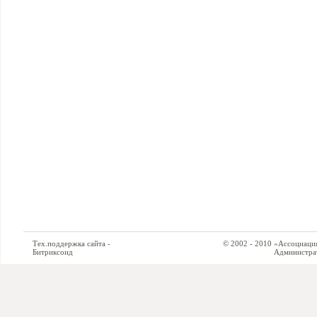
Тех.поддержка сайта -
© 2002 - 2010 «Ассоциация си
Битриксоид
Администратор