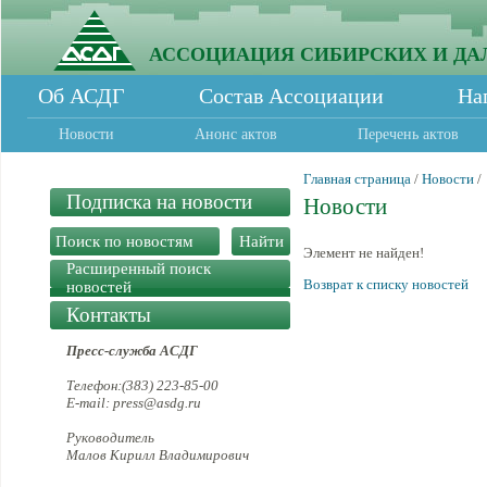
АССОЦИАЦИЯ СИБИРСКИХ И ДА
Об АСДГ
Состав Ассоциации
На
Новости
Анонс актов
Перечень актов
Главная страница
/
Новости
/
Подписка на новости
Новости
Элемент не найден!
Расширенный поиск
Возврат к списку новостей
новостей
Контакты
Пресс-служба АСДГ
Телефон:(383) 223-85-00
E-mail: press@asdg.ru
Руководитель
Малов Кирилл Владимирович