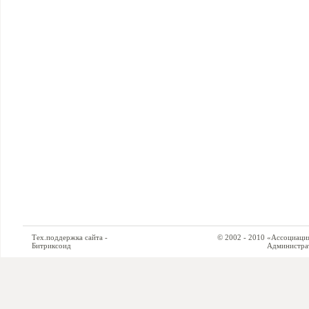
Тех.поддержка сайта -
© 2002 - 2010 «Ассоциация си
Битриксоид
Администратор