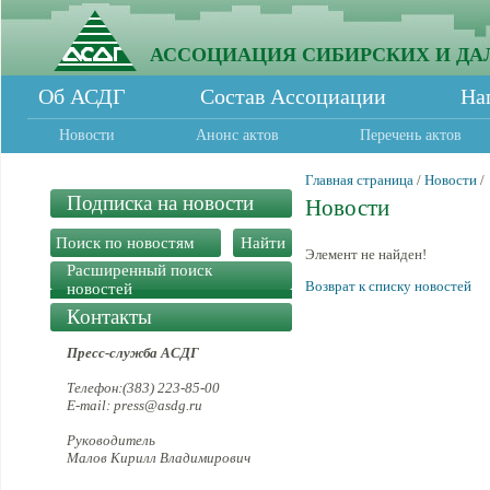
АССОЦИАЦИЯ СИБИРСКИХ И ДА
Об АСДГ
Состав Ассоциации
На
Новости
Анонс актов
Перечень актов
Главная страница
/
Новости
/
Подписка на новости
Новости
Элемент не найден!
Расширенный поиск
Возврат к списку новостей
новостей
Контакты
Пресс-служба АСДГ
Телефон:(383) 223-85-00
E-mail: press@asdg.ru
Руководитель
Малов Кирилл Владимирович