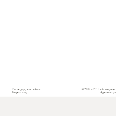
Тех.поддержка сайта -
© 2002 - 2010 «Ассоциация си
Битриксоид
Администратор