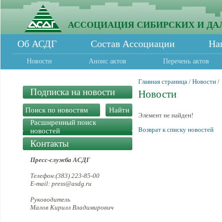
АССОЦИАЦИЯ СИБИРСКИХ И ДА
Об АСДГ
Состав Ассоциации
На
Новости
Анонс актов
Перечень актов
Главная страница
/
Новости
/
Подписка на новости
Новости
Элемент не найден!
Расширенный поиск
Возврат к списку новостей
новостей
Контакты
Пресс-служба АСДГ
Телефон:(383) 223-85-00
E-mail: press@asdg.ru
Руководитель
Малов Кирилл Владимирович